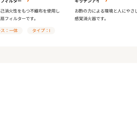
扇フィルター
キッチンアイ
自己消火性をもつ不織布を使用し
お酢の力による環境と人にやさ
気扇フィルターです。
感覚消火器です。
ース：一体
タイプ：I