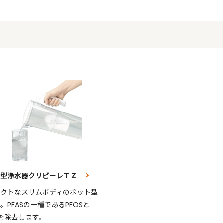
ト型浄水器クリピーレＴＺ
パクトなスリムボディのポット型
。PFASの一種であるPFOSと
Aを除去します。