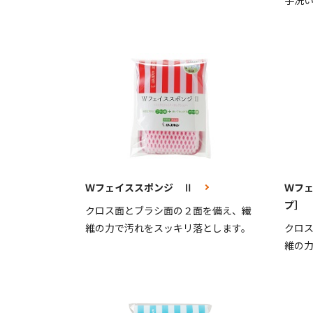
手洗
Ｗフェイススポンジ Ⅱ
Ｗフェ
プ］
クロス面とブラシ面の２面を備え、繊
維の力で汚れをスッキリ落とします。
クロ
維の