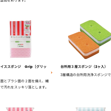
い空間を彩ります。
イススポンジ Grip［グリッ
台所用３層スポンジ（2ヶ入）
3層構造の台所用洗浄スポンジで
ス面とブラシ面の２面を備え、繊
力で汚れをスッキリ落とします。