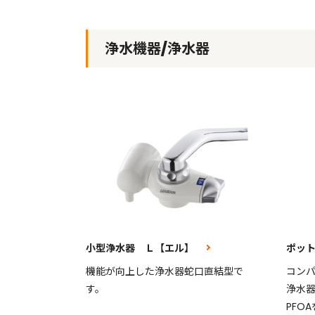
浄水機器/浄水器
小型浄水器 Ｌ【エル】
ポッ
機能が向上した浄水器蛇口直結型で
コン
す。
浄水器
PFO