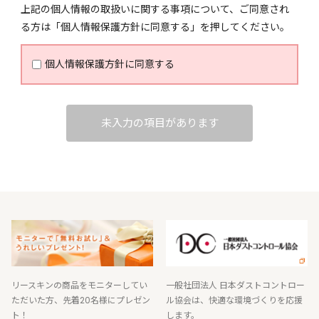
上記の個人情報の取扱いに関する事項について、ご同意され
の個人情報を取扱いたします。
る方は「個人情報保護方針に同意する」を押してください。
弊社が運営する本サイト及びお客様からお預かりする
個人情報保護方針に同意する
個人情報につきまして、社内体制の構築、施策の実
施・維持、それらの継続的な改善により適切に管理し
運営を行ってまいります。
未入力の項目があります
●取得する個人情報について
弊社は、お客様の個人情報を以下の範囲でお預かりし
登録させていただきます。また、お客様のご承諾なく
第三者からお客様の個人情報を収集、利用することは
ございません。
1．本サイト及び口頭、書面等によりお客様から直接
弊社にご提供いただいた個人情報
2．リースキン商品のご提供にあたり、加盟店及び業
リースキンの商品をモニターしてい
一般社団法人 日本ダストコントロー
ただいた方、先着20名様にプレゼン
ル協会は、快適な環境づくりを応援
務提携先より間接的に取得した個人情報
ト！
します。