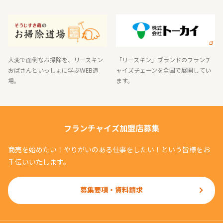
●個人情報の利用について
弊社、弊社関連会社、業務委託先、加盟店は、お客様
よりお預かりした個人情報及び弊社との取引状況等の
情報を以下の目的で利用させていただきます。（これ
大変で面倒なお掃除を、リースキン
「リースキン」ブランドのフランチ
らの目的以外での利用は致しません）
おばさんといっしょに学ぶWEB道
ャイズチェーンを全国で展開してい
場。
ます。
1．リースキン商品をご提供させていただくために必要
な範囲で利用する場合。（ご注文・お見積もり・試供
依頼対応時等含む）
2．リースキン新商品又は付随するサービスに関する
フランチャイズ加盟店募集
情報をご案内及び送付する場合。
3．弊社が企画するアンケート等を配布及び送付する
商売を始めたい！やりがいのある仕事をしたい！という皆様をお
場合。
手伝いいたします。
4．法令に基づく場合及び別途お客様の承諾をいただ
いた場合。
募集要項・資料請求
●個人情報の安全管理について