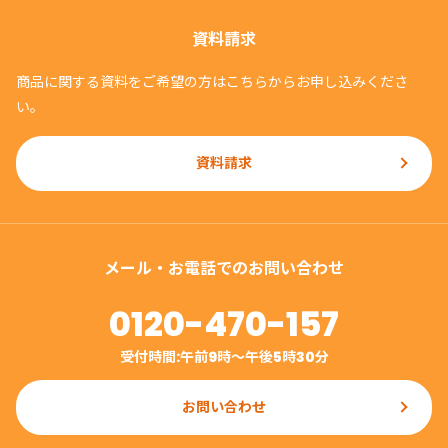
お客様よりお預かりした個人情報は、紛失・漏洩・改
ざん・破壊等がないよう厳正な管理下のもと取扱し、
資料請求
適切に管理・運営させていただきます。
商品に関する資料をご希望の方はこちらからお申し込みくださ
●個人情報の提供や預託について
い。
弊社がお客様よりお預かりした個人情報は、以下の何
れかに該当する場合を除き、第三者に提供・開示等を
資料請求
することはございません。
1．お客様の承諾をいただいた場合。
2．利用目的の範囲内において、弊社関連会社、加盟
メール・お電話でのお問い合わせ
店、業務委託先に対し依頼する必要がある場合。（こ
の場合、弊社関連会社、加盟店、業務委託先に対し適
0120-470-157
切な管理・監督を行うよう指導します）
3．商品・試供品・販促品・資料等の発送を行うため
受付時間:午前9時〜午後5時30分
に配送業者に開示する場合。
4．法令に基いて、司法・行政またはこれに類する機
お問い合わせ
関から情報開示の要請を受けた場合。