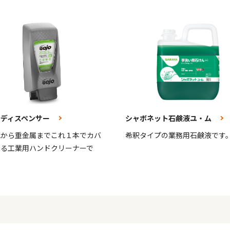
Ｘディスペンサー
シャボネット石鹸液ユ・ム
れから重金属までこれ１本でカバ
希釈タイプの業務用石鹸液です
来る工業用ハンドクリーナーで