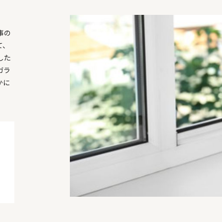
事の
て、
した
ガラ
かに