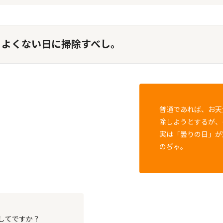
りよくない日に掃除すべし。
普通であれば、お天
除しようとするが、
実は「曇りの日」が
のぢゃ。
してですか？