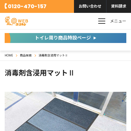
0120-470-157
お問い合わせ
資料請求
メニュー
トイレ周り商品特設ページ
HOME
商品検索
消毒剤含浸用マットⅡ
消毒剤含浸用マットⅡ